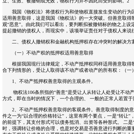
立、生效、被撤销或无效，物权行为并不因此而受到影响。2
我国《物权法》将债权行为和使物权直接发生变动的行为
适用善意取得，这是我国《物权法》的一大突破。但善意取得
观“恶意”。由此我们可以看出，要判断拟被撤销标的物之上设
提起撤销的债权人，而现实中，该项举证责任对于债权人来说
二、债权人撤销权和金融机构抵押权存在冲突时的解决方
（一）不动产权的抵押权适用善意取得
根据我国现行法律规定，不动产抵押权同样适用善意取得
合下列情形的，受让人取得该不动产或者动产的所有权：（一
1、不动产抵押权善意取得的主观条件。
物权法106条所指的“善意”是受让人从转让人处受让不
方式，即在当时的情况下，一个合理的、 一般的正常人若置
2、不动产抵押权善意取得的客观条件。善意取得制度的意
件之一为“以合理的价格转让”，这里有两个要点，一是“转让
的前提下，其支付形式可以债务抵消、出资等各种形式。 二是
时，强调转让价格的合理，也是对交易是否善意进行判断的重