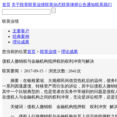
首页
关于联英
联英业绩
联英动态
联英律师
公告通知
联系我们
联英业绩
主要客户
经典案例
理论成果
您当前的位置
首页
>
联英业绩
>
理论成果
债权人撤销权与金融机构抵押权的权利冲突与解决
联英要闻 / 2017-09-15 / 浏览次数 :
2641次
摘要：在银根紧缩、大规模民间借贷危机后的温州，债务
一系列因逃废债、转移资产而衍生的诉讼，其中以债权人撤销
其中一个比较典型的，也是笔者在实务中常碰到的问题是债权
在债权人与金融机构之间的权利冲突，无论是诉讼程序，还是
关键词：债权人撤销权 金融机构抵押权 权利冲突 解
一、债权人行使撤销权与金融机构在其上设定的抵押权之