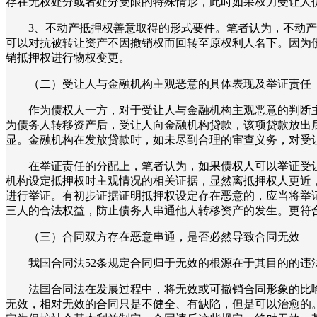
存在无权处分或者处分受限的特殊情形，此时如果权力受让人
3、不动产抵押权善意取得的形式要件。笔者认为，不动
可以对抗被转让资产不因撤销权而回转至原权利人名下。因为
销抵押权进行物权变更。
（二）受让人与金融机构主观恶意的具体表现及举证责任
作为债权人一方，对于受让人与金融机构主观恶意的判断
为债务人转移资产后，受让人向金融机构贷款，该项贷款放出
显。金融机构在发放贷款时，如未尽到合理的审查义务，对受
在举证责任的分配上，笔者认为，如果债权人可以举证受
机构设定抵押权时主观情况的相关证据，显然离抵押权人更近
进行举证。有初步证据证明抵押权设定存在恶意的，应当将举
三人的合法权益，防止债务人串通他人转移资产的发生。更符合
（三）合同双方存在恶意串通，是否必然导致合同无效
我国合同法52条规定合同归于无效的根源在于其目的的
法国合同法在发展过程中，将无效或可撤销合同形象的比
无效，相对无效的合同只是不健全、有缺陷，但是可以治愈的