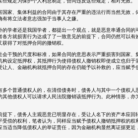
某些规定为保护个人利息制定，合同违反这些规定，相对无效。
害国家、集体利益的合同由于其存在严重的违法行而当然无效，
，确有将立法者意志强加于当事人之嫌。
外的学者还是我国学者，都提出一个观点，就是恶意串通合同的
者各方就损害行为达成了了一致意见的前提下，合同仍然可以有
又获得了对抵押合同的撤销权。
社会干预的尺度和标准，如果合同的意思表示严重损害到国家、
机构设定抵押权，其抵押行为使得债权人撤销权即使成立也归于
受让人、金融机构就抵押合同的存在仍能予以补救的，应当赋予
有多个普通债权人的，在清偿债务时，债务人与其中一个债权人
的其他债权人可以请求人民法院撤销该抵押行为。此种情形，亦
前提下，债务人主观恶意已明显存在，受让人名下的资产本应回
平受偿的权利，笔者认为，同样应当赋予债权人撤销抵押权的权
应当适当降低债权人的举证责任，因为金融机构显然离证据更近