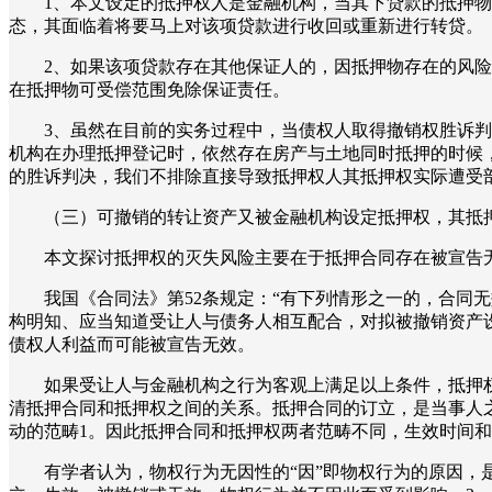
1、本文设定的抵押权人是金融机构，当其下贷款的抵押
态，其面临着将要马上对该项贷款进行收回或重新进行转贷。
2、如果该项贷款存在其他保证人的，因抵押物存在的风
在抵押物可受偿范围免除保证责任。
3、虽然在目前的实务过程中，当债权人取得撤销权胜诉
机构在办理抵押登记时，依然存在房产与土地同时抵押的时候
的胜诉判决，我们不排除直接导致抵押权人其抵押权实际遭受
（三）可撤销的转让资产又被金融机构设定抵押权，其抵
本文探讨抵押权的灭失风险主要在于抵押合同存在被宣告
我国《合同法》第52条规定：“有下列情形之一的，合同
构明知、应当知道受让人与债务人相互配合，对拟被撤销资产
债权人利益而可能被宣告无效。
如果受让人与金融机构之行为客观上满足以上条件，抵押
清抵押合同和抵押权之间的关系。抵押合同的订立，是当事人
动的范畴1。因此抵押合同和抵押权两者范畴不同，生效时间
有学者认为，物权行为无因性的“因”即物权行为的原因，