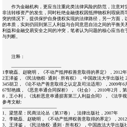
作为金融机构，更应当注重此类法律风险的防范，注意对
非法转移资产的发生，同时杜绝金融债权因抵押物权利瑕疵而
突的情况下，提供保护自身债权实现的法律路径，另一方面，
的本质，实则仍回到第三人利益与合同意思自治之间的平衡关
利益和金融交易安全之间的冲突，笔者认为问题的核心应当在
与判断。
注释：
———————————
1李晓磊、赵晓明，《不动产抵押权善意取得的界定》，2012年
2王泽鉴，《民法物权· 通则 · 所有权》，中国政法大学出版社 2
345胡卫，《论不动产善意取得之认定及司法适用》，2009年6
67邹艳娥，《恶意串通合同探析》，《社会》，2010年2月，第1
8，王小利，《浅析恶意串通损害第三人利益合同》，《法学视
参考文献:
————————————
1、梁慧星：民商法论丛（第37卷），法律出版社，2007年
2、李晓磊、赵晓明，《不动产抵押权善意取得的界定》，2012
3、王泽鉴，《民法物权· 通则 · 所有权》，中国政法大学出版社 2