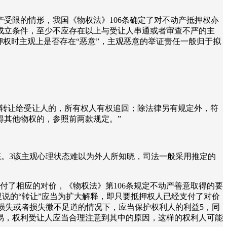
受限的情形，我国《物权法》106条确定了对不动产抵押权亦
成立条件，至少不应存在以上与受让人串通或者审查不严的主
权时主观上是否存在“恶意”，主观恶意的举证责任一般归于拟
产转让给受让人的，所有权人有权追回；除法律另有规定外，符
得其他物权的，参照前两款规定。”
态。3该主观心理状态难以为外人所知晓，司法一般采用推定的
付了相应的对价，《物权法》第106条规定不动产善意取得的要
里说的“转让”应当为扩大解释，即只要抵押权人已经支付了对价
损失或者损失微不足道的情况下，应当保护权利人的利益5，同
易，权利受让人应当合理注意到其中的原因，这样的权利人可能