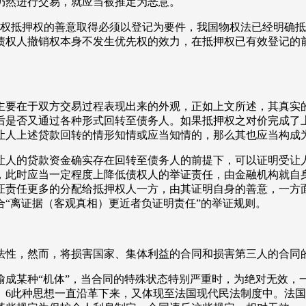
仍然进行交易，就应当被推定为恶意。
产权抵押权的善意取得必须以登记为要件，我国物权法已经明确
债权人撤销权本身不发生优先权的效力，在抵押权已有效登记的
主要在于双方交易过程表现出来的外观，正如上文所述，其真实
后是否又通过各种形式回转至债务人。如果抵押权之对价完成了
让人上述贷款回转的情形知情或应当知情的，那么其也应当构成
让人的贷款资金确实存在回转至债务人的前提下，可以证明受让
，此时应当一定程度上降低债权人的举证责任，由金融机构就自
证责任更多的分配给抵押权人一方，由其证明自身的善意，一方
“离证据（客观真相）更近者负证明责任”的举证规则。
违法性，然而，将损害国家、集体利益的合同和损害第三人的合同
喻成某种“机体”，当合同的特殊状态特别严重时，为绝对无效，
。6此种思想一直沿革下来，又体现至法国现代民法制度中。法