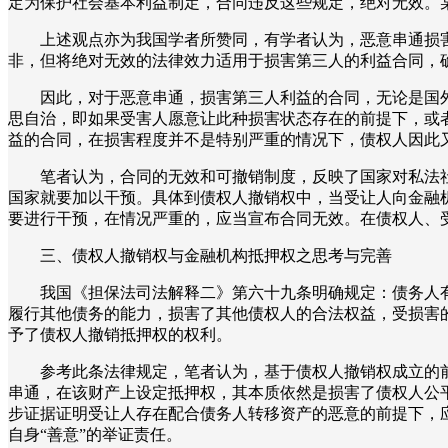
定为保护社会基本利益制定，合同违反这些规定，绝对无效。
上述观点亦为我国学者所赞同，有学者认为，恶意串通损
非，但将绝对无效的法律效力适用于损害第三人的利益合同
因此，对于恶意串通，损害第三人利益的合同，无论是国
思自治，即如果受害人愿意让此种损害状态存在的前提下，或
益的合同，在损害程度并不是特别严重的情况下，债权人因此
笔者认为，合同的无效和可撤销制度，反映了国家对私法
国家就要加以干预。具体到债权人撤销权中，当受让人向金融
要进行干预，在情况严重的，应当宣布合同无效。在债权人、
三、债权人撤销权与金融机构抵押权之思考与完善
我国《担保法司法解释二》第六十九条明确规定：债务人
履行其他债务的能力，损害了其他债权人的合法权益，受损害
予了债权人撤销抵押权的权利。
参考此条法律规定，笔者认为，基于债权人撤销权成立的
串通，在该财产上设定抵押权，其本质依然是损害了债权人公
步证据证明受让人存在配合债务人转移资产的恶意的前提下，
自身“善意”的举证责任。