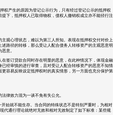
抵押权产生的原因为登记公示行为，只有经过登记公示的抵押权
前提下，抵押权人已取得物权，债权人撤销权成立亦不能径行注
的主观心理状态，难以为第三人所知。表现在抵押权交付对价上
上述路径的转移，那么受让人配合债务人转移资产的主观恶意明
为恶意。
人在签订贷款合同时存在明显的恶意，在此种情况下，体现金融
身已经审慎的进行审查，且对受让人配合转移资产的恶意不知情
面更容易反映设定抵押权时的真实情形，另一方面也充分保护第
的法律效力混为一谈不免有失公允。
一开始就不能生存。当合同的特殊状态不是特别严重时，为相对
国现代通行理论就绝对无效和相对无效制定了如下标准：某些规