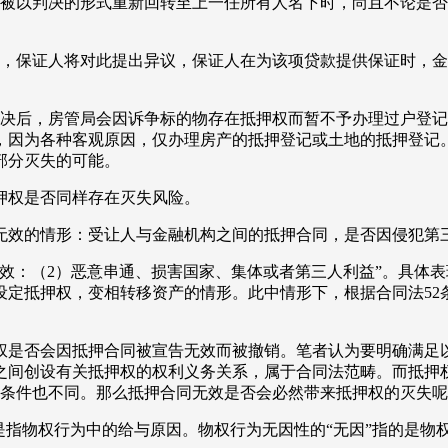
物被以判决的形式重新回转至上一任所有人名下时，尚且不论是
险，保证人将对此提出异议，保证人在为该项贷款提供保证时，
判决后，房管局会因诉争标的物存在抵押权而暂不予办理过户登
，因为各种客观原因，仅办理房产的抵押登记或土地的抵押登记
部分灭失的可能。
押权是否同样存在灭失风险。
无效的情形：受让人与金融机构之间的抵押合同，是否因侵犯第
无效：（2）恶意串通、损害国家、集体或者第三人利益”。具体
设定抵押权，变相转移资产的情形。此中情形下，根据合同法52
权是否会因抵押合同被宣告无效而被撤销。笔者认为要明确满足
之间创设有关抵押权的权利义务关系，属于合同法范畴。而抵押
和条件也不同。那么抵押合同无效是否会必然带来抵押权的灭失
是指物权行为中的给与原因。物权行为无因性的“无因”指的是物